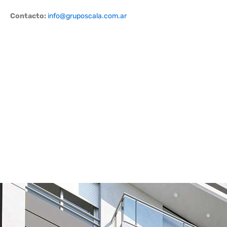
Ir
Contacto:
info@gruposcala.com.ar
al
contenido